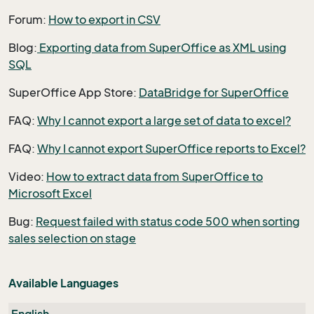
Forum:
How to export in CSV
Blog:
Exporting data from SuperOffice as XML using
SQL
SuperOffice App Store:
DataBridge for SuperOffice
FAQ:
Why I cannot export a large set of data to excel?
FAQ:
Why I cannot export SuperOffice reports to Excel?
Video:
How to extract data from SuperOffice to
Microsoft Excel​
Bug:
Request failed with status code 500 when sorting
sales selection on stage
Available Languages