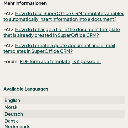
Mehr Informationen
FAQ:
How do I use SuperOffice CRM template variables
to automatically insert information into a document?
FAQ:
How do I change a file in the document template
that is already created in SuperOffice CRM?
FAQ:
How do I create a quote document and e-mail
templates in SuperOffice CRM?
Forum:
PDF form as a template, is it possible.
Available Languages
English
Norsk
Deutsch
Dansk
Nederlands