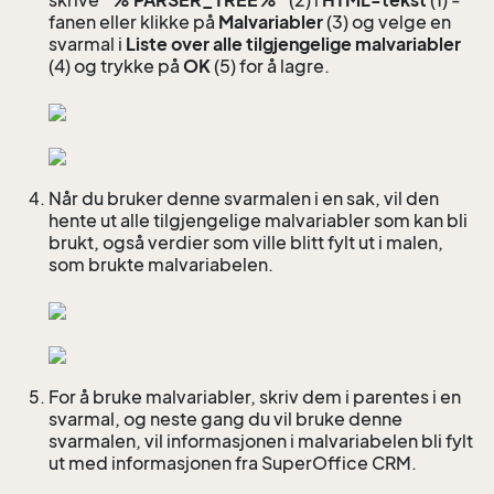
skrive
"% PARSER_TREE%"
(2) i
HTML-tekst
(1) -
fanen eller klikke på
Malvariabler
(3) og velge en
svarmal i
Liste over alle tilgjengelige malvariabler
(4) og trykke på
OK
(5) for å lagre.
Når du bruker denne svarmalen i en sak, vil den
hente ut alle tilgjengelige malvariabler som kan bli
brukt, også verdier som ville blitt fylt ut i malen,
som brukte malvariabelen.
For å bruke malvariabler, skriv dem i parentes i en
svarmal, og neste gang du vil bruke denne
svarmalen, vil informasjonen i malvariabelen bli fylt
ut med informasjonen fra SuperOffice CRM.