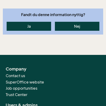
Fandt du denne information nyttig?
Ja
Nej
Company
Contact us
SuperOffice website
Job opportunities
Trust Center
Users & admins