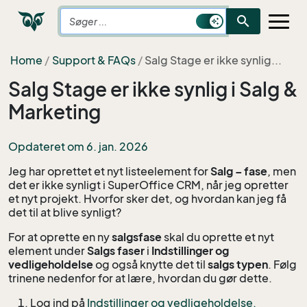
search
Home
Support & FAQs
Salg Stage er ikke synlig...
Salg Stage er ikke synlig i Salg &
Marketing
Opdateret om 6. jan. 2026
Jeg har oprettet et nyt listeelement for
Salg – fase
, men
det er ikke synligt i SuperOffice CRM, når jeg opretter
et nyt projekt. Hvorfor sker det, og hvordan kan jeg få
det til at blive synligt?
For at oprette en ny
salgsfase
skal du oprette et nyt
element under
Salgs faser
i
Indstillinger og
vedligeholdelse
og også knytte det til
salgs typen
. Følg
trinene nedenfor for at lære, hvordan du gør dette.
Log ind på
Indstillinger og vedligeholdelse.