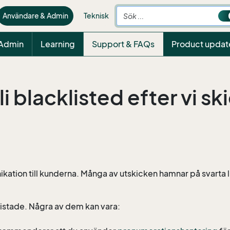
Användare & Admin
Teknisk
 Admin
Learning
Support & FAQs
Product updat
li blacklisted efter vi sk
kation till kunderna. Många av utskicken hamnar på svarta 
rtlistade. Några av dem kan vara: