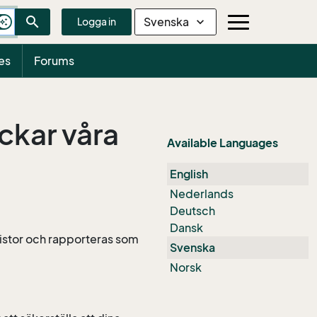
search
Svenska
expand_more
Logga in
es
Forums
ickar våra
Available Languages
English
Nederlands
Deutsch
Dansk
listor och rapporteras som
Svenska
Norsk