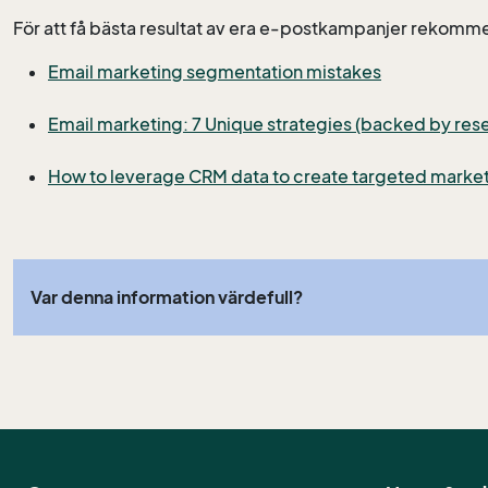
För att få bästa resultat av era e-postkampanjer rekommende
Email marketing segmentation mistakes
Email marketing: 7 Unique strategies (backed by res
How to leverage CRM data to create targeted marke
Var denna information värdefull?