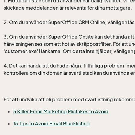
1. Mottagarlistan som du använder har dålig kvalitet. Vi
skickade meddelanden är relevanta för dina mottagare.
2. Om du använder SuperOffice CRM Online, vänligen lä
3. Om du använder SuperOffice Onsite kan det hända att l
hänvisningen ses som ett hot av skräppostfilter. För att u
'customer.exe' i länkarna. Om detta inte hjälper, vänligen
4. Det kan hända att du hade några tillfälliga problem, men
kontrollera om din domän är svartlistad kan du använda 
För att undvika att bli problem med svartlistning rekomme
5 Killer Email Marketing Mistakes to Avoid
15 Tips to Avoid Email Blacklisting