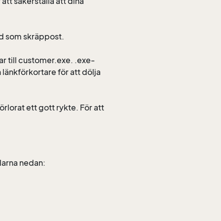
 att säkerställa att dina
ad som skräppost.
 till customer.exe. .exe-
länkförkortare för att dölja
lorat ett gott rykte. För att
klarna nedan: