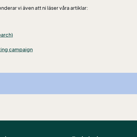
rar vi även att ni läser våra artiklar:
earch)
ting campaign