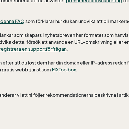
 rekommenderar att du använder
prenumerationshantering
för
s
denna FAQ
som förklarar hur du kan undvika att bli marker
änkar som skapats i nyhetsbreven har formatet som hänvisar
ndvika detta, försök att använda en URL-omskrivning eller en 
registrera en supportförfrågan
.
 efter att du löst dem har din domän eller IP-adress redan för
en gratis webbtjänst som
MXToolbox
.
nderar vi att ni följer rekommendationerna beskrivna i arti